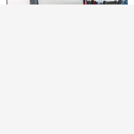
NOTICIAS
¿Cuántas ruedas tiene un tráiler? Todo lo
que necesitas saber
Descubre cuántas ruedas tiene un tráiler según sus ejes y
configuración. Aprende sobre seguridad, carga y tipos de
neumáticos
Leer Más